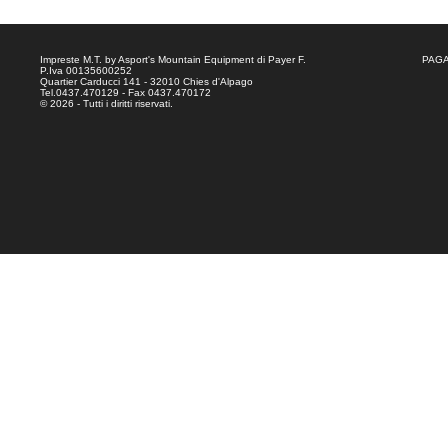
Impreste M.T. by Asport's Mountain Equipment di Payer F.
PAGA
P.Iva 00135600252
Quartier Carducci 141 - 32010 Chies d'Alpago
Tel.0437.470129 - Fax 0437.470172
© 2026 - Tutti i diritti riservati.