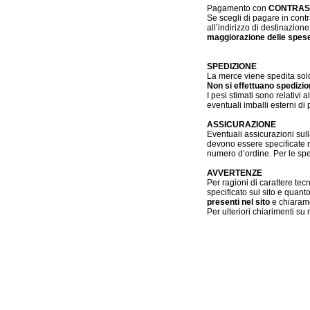
Pagamento con
CONTRA
Se scegli di pagare in cont
all’indirizzo di destinazio
maggiorazione delle spes
SPEDIZIONE
La merce viene spedita solo
Non si effettuano spedizio
I pesi stimati sono relativi
eventuali imballi esterni di
ASSICURAZIONE
Eventuali assicurazioni sull
devono essere specificate ne
numero d’ordine. Per le spe
AVVERTENZE
Per ragioni di carattere tec
specificato sul sito e quant
presenti nel sito
e chiarame
Per ulteriori chiarimenti s