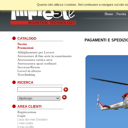
Questo sito utilizza i cookies. Nel continuare a navigare sul sito sta
Home
|
Novità
CATALOGO
PAGAMENTI E SPEDIZI
Novità
Promozioni
Abbigliamento per Lavoro
Atrezzature di fine serie in esaurimento
Attrezzatura tattica nera
Attrezzatura spazi confinati
Soccorso/Rescue
Lavori in altezza
Treeclimbing
RICERCA
AREA CLIENTI
Registrazione
Login
Lista dei miei Desideri
I miei ordini
Il mio profilo