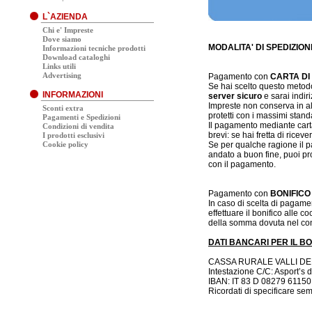
L`AZIENDA
Chi e' Impreste
Dove siamo
MODALITA' DI SPEDIZIO
Informazioni tecniche prodotti
Download cataloghi
Links utili
Advertising
Pagamento con
CARTA DI
Se hai scelto questo metodo
INFORMAZIONI
server sicuro
e sarai indiri
Impreste non conserva in alc
Sconti extra
protetti con i massimi stand
Pagamenti e Spedizioni
Il pagamento mediante carta 
Condizioni di vendita
brevi: se hai fretta di ricev
I prodotti esclusivi
Cookie policy
Se per qualche ragione il p
andato a buon fine, puoi pr
con il pagamento.
Pagamento con
BONIFICO
In caso di scelta di pagame
effettuare il bonifico alle 
della somma dovuta nel con
DATI BANCARI PER IL BO
CASSA RURALE VALLI DEL
Intestazione C/C: Asport’s d
IBAN: IT 83 D 08279 6115
Ricordati di specificare sem