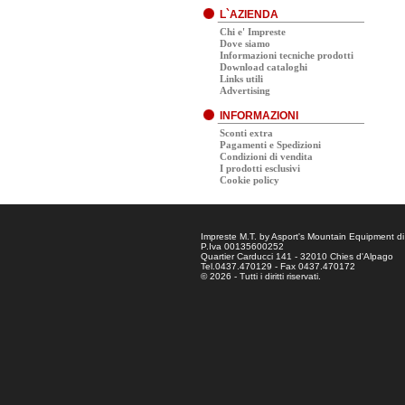
L`AZIENDA
Chi e' Impreste
Dove siamo
Informazioni tecniche prodotti
Download cataloghi
Links utili
Advertising
INFORMAZIONI
Sconti extra
Pagamenti e Spedizioni
Condizioni di vendita
I prodotti esclusivi
Cookie policy
Impreste M.T. by Asport's Mountain Equipment di
P.Iva 00135600252
Quartier Carducci 141 - 32010 Chies d'Alpago
Tel.0437.470129 - Fax 0437.470172
© 2026 - Tutti i diritti riservati.