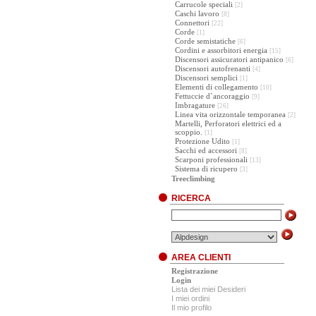
Carrucole speciali
[2]
Caschi lavoro
[8]
Connettori
[22]
Corde
[1]
Corde semistatiche
[6]
Cordini e assorbitori energia
[15]
Discensori assicuratori antipanico
[6]
Discensori autofrenanti
[4]
Discensori semplici
[1]
Elementi di collegamento
[10]
Fettuccie d`ancoraggio
[9]
Imbragature
[26]
Linea vita orizzontale temporanea
[2]
Martelli, Perforatori elettrici ed a
scoppio.
[1]
Protezione Udito
[1]
Sacchi ed accessori
[8]
Scarponi professionali
[13]
Sistema di ricupero
[3]
Treeclimbing
RICERCA
AREA CLIENTI
Registrazione
Login
Lista dei miei Desideri
I miei ordini
Il mio profilo