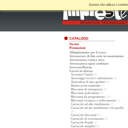
Questo sito utilizza i cookies
CATALOGO
Novità
Promozioni
Abbigliamento per Lavoro
Atrezzature di fine serie in esaurimento
Attrezzatura tattica nera
Attrezzatura spazi confinati
Soccorso/Rescue
Lavori in altezza
Accessori Caschi
[8]
Ancoraggi roccia e calcestruzzo
[4]
Anticaduta di tipo guidato
[6]
Bastini porta materiale
[1]
Bloccante di emergenza
[2]
Bloccante polivalente
[1]
Bloccanti da progressione
[12]
Bloccanti recupero e sollevamento
[1]
Carrucole ad alto rendimento
[2]
Carrucole ad ato rendimento con girello
[3]
Carrucole bloccanti
[6]
Carrucole di scorrimento
[3]
Carrucole Prusik
[4]
Carrucole semplici
[3]