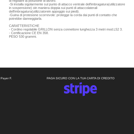
di regolare la posizione di lavoro.
-Si installa sigolarmente sul punto di attacco ventrale dell'imbragatura(utilizzatore
in sospensione) oin maniera doppia sui punti di attaccolaterali
dell'imbragatura(utilizzatorein appoggio sui piedi).
-Guina di protesione scorrevole: protegge la corda dai punti di contatto che
potrebbe danneggiarla.
CARATTERISTICHE
- Cordino regolabile GRILLON senza connettore lunghezza 3 metri mod.L52 3.
- Certificazione CE EN 358.
PESO 530 grammi.
 Payer F.
PAGA SICURO CON LA TUA CARTA DI CREDITO