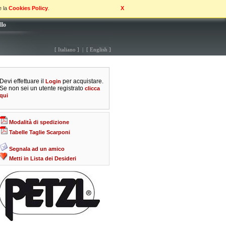
e la
Cookies Policy
.
X
llo
[ Italiano ] | [ English ]
Devi effettuare il
per acquistare.
Login
Se non sei un utente registrato
clicca
qui
Modalità di spedizione
Tabelle Taglie Scarponi
Segnala ad un amico
Metti in Lista dei Desideri