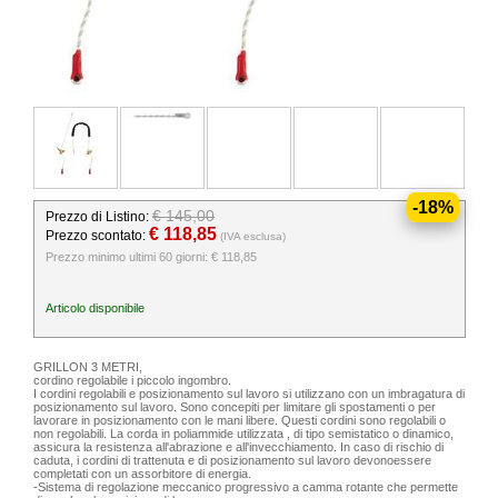
-18%
€ 145,00
Prezzo di Listino:
€ 118,85
Prezzo scontato:
(IVA esclusa)
Prezzo minimo ultimi 60 giorni: € 118,85
Articolo disponibile
GRILLON 3 METRI,
cordino regolabile i piccolo ingombro.
I cordini regolabili e posizionamento sul lavoro si utilizzano con un imbragatura di
posizionamento sul lavoro. Sono concepiti per limitare gli spostamenti o per
lavorare in posizionamento con le mani libere. Questi cordini sono regolabili o
non regolabili. La corda in poliammide utilizzata , di tipo semistatico o dinamico,
assicura la resistenza all'abrazione e all'invecchiamento. In caso di rischio di
caduta, i cordini di trattenuta e di posizionamento sul lavoro devonoessere
completati con un assorbitore di energia.
-Sistema di regolazione meccanico progressivo a camma rotante che permette