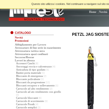
Questo sito utilizza i cookies. Nel continuare a navigare sul sito sta
Home
|
Novità
CATALOGO
PETZL JAG SIOSTE
Novità
Promozioni
Abbigliamento per Lavoro
Atrezzature di fine serie in esaurimento
Attrezzatura tattica nera
Attrezzatura spazi confinati
Soccorso/Rescue
Lavori in altezza
Accessori Caschi
[8]
Ancoraggi roccia e calcestruzzo
[4]
Anticaduta di tipo guidato
[6]
Bastini porta materiale
[1]
Bloccante di emergenza
[2]
Bloccante polivalente
[1]
Bloccanti da progressione
[12]
Bloccanti recupero e sollevamento
[1]
Carrucole ad alto rendimento
[2]
Carrucole ad ato rendimento con girello
[3]
Carrucole bloccanti
[6]
Carrucole di scorrimento
[3]
Carrucole Prusik
[4]
Carrucole semplici
[3]