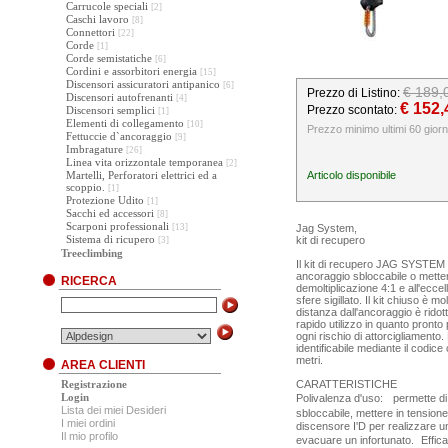
Carrucole speciali
[2]
Caschi lavoro
[8]
Connettori
[22]
Corde
[1]
Corde semistatiche
[6]
Cordini e assorbitori energia
[15]
Discensori assicuratori antipanico
[6]
€ 189,
Prezzo di Listino:
Discensori autofrenanti
[4]
€ 152,
Prezzo scontato:
Discensori semplici
[1]
Elementi di collegamento
[10]
Prezzo minimo ultimi 60 giorn
Fettuccie d`ancoraggio
[9]
Imbragature
[26]
Linea vita orizzontale temporanea
[2]
Martelli, Perforatori elettrici ed a
Articolo disponibile
scoppio.
[1]
Protezione Udito
[1]
Sacchi ed accessori
[8]
Scarponi professionali
[13]
Jag System,
Sistema di ricupero
kit di recupero
[3]
Treeclimbing
Il kit di recupero JAG SYSTEM c
ancoraggio sbloccabile o metter
RICERCA
demoltiplicazione 4:1 e all'ecce
sfere sigillato. Il kit chiuso è 
distanza dall'ancoraggio è ridot
rapido utilizzo in quanto pronto 
ogni rischio di attorcigliament
identificabile mediante il codice
metri.
AREA CLIENTI
Registrazione
CARATTERISTICHE
Login
Polivalenza d'uso: permette di 
Lista dei miei Desideri
sbloccabile, mettere in tensio
I miei ordini
discensore I'D per realizzare un
Il mio profilo
evacuare un infortunato. Effic