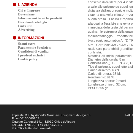
consente di dividere per 4 lo sf
L`AZIENDA
grazie alle pulegge su cuscinetto
Chi e' Impreste
distanza dall'ancoraggio è molto
Dove siamo
sistema una volta chiuso, - co
Informazioni tecniche prodotti
buona presa. Facilità e rapidità
Download cataloghi
alla guaina flessibile che evita 
Links utili
immediata della testa del paranco
Advertising
guaina, le estremità della guaina
moschettonaggio. Prodotto forn
INFORMAZIONI
bloccaggio automatico Am'D TR
Sconti extra
5 m. Carrucole JAG e JAG TRA
Pagamenti e Spedizioni
realizzare paranchi di grandi lun
Condizioni di vendita
confinati).
I prodotti esclusivi
Materiali: alluminio, poliammide,
Cookie policy
Diametro della corda: 8 mm.
Certificazione(i): CE EN 358, 
Tipo di puleggia: cuscinetto a sfe
Carico di lavoro: 6 kN .
Carico di rottura: 16 kN
Rendimento: 91 %.
Lunghezza aperto: 2 metri.
Lunghezza chiuso: 32 cm.
PESO: 805 gr..
Impreste M.T. by Asport's Mountain Equipment di Payer F.
PAGA
P.Iva 00135600252
Quartier Carducci 141 - 32010 Chies d'Alpago
Tel.0437.470129 - Fax 0437.470172
© 2026 - Tutti i diritti riservati.