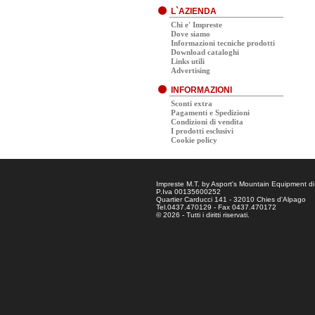
L`AZIENDA
Chi e' Impreste
Dove siamo
Informazioni tecniche prodotti
Download cataloghi
Links utili
Advertising
INFORMAZIONI
Sconti extra
Pagamenti e Spedizioni
Condizioni di vendita
I prodotti esclusivi
Cookie policy
Impreste M.T. by Asport's Mountain Equipment di
P.Iva 00135600252
Quartier Carducci 141 - 32010 Chies d'Alpago
Tel.0437.470129 - Fax 0437.470172
© 2026 - Tutti i diritti riservati.