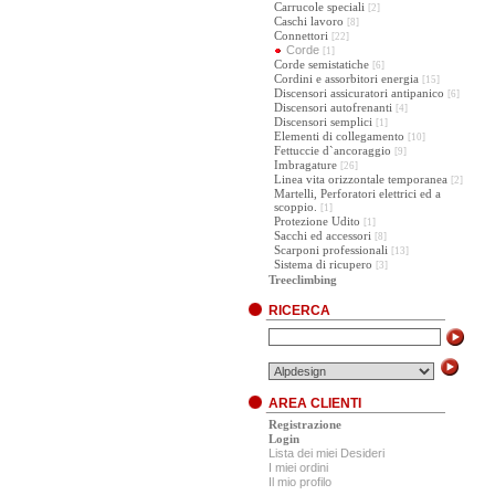
Carrucole speciali
[2]
Caschi lavoro
[8]
Connettori
[22]
Corde
[1]
Corde semistatiche
[6]
Cordini e assorbitori energia
[15]
Discensori assicuratori antipanico
[6]
Discensori autofrenanti
[4]
Discensori semplici
[1]
Elementi di collegamento
[10]
Fettuccie d`ancoraggio
[9]
Imbragature
[26]
Linea vita orizzontale temporanea
[2]
Martelli, Perforatori elettrici ed a
scoppio.
[1]
Protezione Udito
[1]
Sacchi ed accessori
[8]
Scarponi professionali
[13]
Sistema di ricupero
[3]
Treeclimbing
RICERCA
AREA CLIENTI
Registrazione
Login
Lista dei miei Desideri
I miei ordini
Il mio profilo