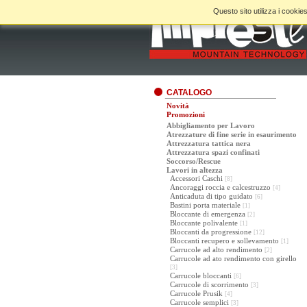
Questo sito utilizza i cookies
CATALOGO
Novità
Promozioni
Abbigliamento per Lavoro
Atrezzature di fine serie in esaurimento
Attrezzatura tattica nera
Attrezzatura spazi confinati
Soccorso/Rescue
Lavori in altezza
Accessori Caschi
[8]
Ancoraggi roccia e calcestruzzo
[4]
Anticaduta di tipo guidato
[6]
Bastini porta materiale
[1]
Bloccante di emergenza
[2]
Bloccante polivalente
[1]
Bloccanti da progressione
[12]
Bloccanti recupero e sollevamento
[1]
Carrucole ad alto rendimento
[2]
Carrucole ad ato rendimento con girello
[3]
Carrucole bloccanti
[6]
Carrucole di scorrimento
[3]
Carrucole Prusik
[4]
Carrucole semplici
[3]