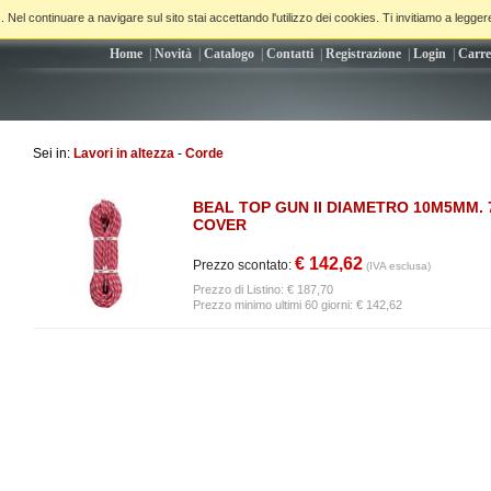
. Nel continuare a navigare sul sito stai accettando l'utilizzo dei cookies. Ti invitiamo a legger
Home
|
Novità
|
Catalogo
|
Contatti
|
Registrazione
|
Login
|
Carre
Sei in:
Lavori in altezza
-
Corde
BEAL TOP GUN II DIAMETRO 10M5MM. 
COVER
€ 142,62
Prezzo scontato:
(IVA esclusa)
Prezzo di Listino:
€ 187,70
Prezzo minimo ultimi 60 giorni: € 142,62