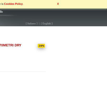
e la
Cookies Policy
.
X
llo
[ Italiano ] | [ English ]
70METRI DRY
-24%