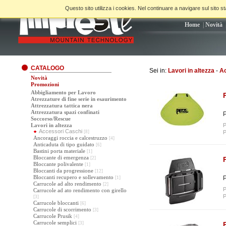
Questo sito utilizza i cookies. Nel continuare a navigare sul sito sta
Home
|
Novità
CATALOGO
Sei in:
Lavori in altezza
-
Ac
Novità
Promozioni
Abbigliamento per Lavoro
Atrezzature di fine serie in esaurimento
Attrezzatura tattica nera
Attrezzatura spazi confinati
P
Soccorso/Rescue
Lavori in altezza
P
Accessori Caschi
[8]
P
Ancoraggi roccia e calcestruzzo
[4]
Anticaduta di tipo guidato
[6]
Bastini porta materiale
[1]
Bloccante di emergenza
[2]
Bloccante polivalente
[1]
Bloccanti da progressione
[12]
Bloccanti recupero e sollevamento
P
[1]
Carrucole ad alto rendimento
[2]
P
Carrucole ad ato rendimento con girello
P
[3]
Carrucole bloccanti
[6]
Carrucole di scorrimento
[3]
Carrucole Prusik
[4]
Carrucole semplici
[3]