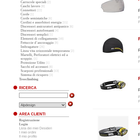
Carrucole speciali
[2]
Caschi lavoro
[8]
Connettori
P
[22]
Corde
[1]
P
Corde semistatiche
[6]
P
Cordini e assorbitori energia
[15]
Discensori assicuratori antipanico
[6]
Discensori autofrenanti
[4]
Discensori semplici
[1]
Elementi di collegamento
[10]
Fettuccie d`ancoraggio
[9]
Imbragature
[26]
P
Linea vita orizzontale temporanea
[2]
Martelli, Perforatori elettrici ed a
P
scoppio.
[1]
P
Protezione Udito
[1]
Sacchi ed accessori
[8]
Scarponi professionali
[13]
Sistema di ricupero
[3]
Treeclimbing
RICERCA
P
P
P
AREA CLIENTI
Registrazione
Login
Lista dei miei Desideri
I miei ordini
P
Il mio profilo