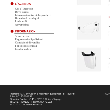
P
L`AZIENDA
P
Chi e' Impreste
Dove siamo
Informazioni tecniche prodotti
Download cataloghi
Links utili
Advertising
P
INFORMAZIONI
P
P
Sconti extra
Pagamenti e Spedizioni
Condizioni di vendita
I prodotti esclusivi
Cookie policy
P
P
P
Impreste M.T. by Asport's Mountain Equipment di Payer F.
PAGA
P.Iva 00135600252
Quartier Carducci 141 - 32010 Chies d'Alpago
Tel.0437.470129 - Fax 0437.470172
© 2026 - Tutti i diritti riservati.