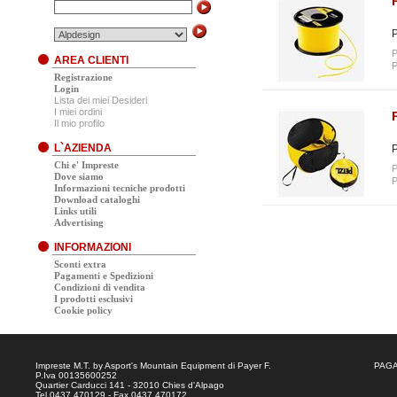
P
P
AREA CLIENTI
P
Registrazione
Login
Lista dei miei Desideri
I miei ordini
Il mio profilo
L`AZIENDA
P
Chi e' Impreste
P
Dove siamo
P
Informazioni tecniche prodotti
Download cataloghi
Links utili
Advertising
INFORMAZIONI
Sconti extra
Pagamenti e Spedizioni
Condizioni di vendita
I prodotti esclusivi
Cookie policy
Impreste M.T. by Asport's Mountain Equipment di Payer F.
PAGA
P.Iva 00135600252
Quartier Carducci 141 - 32010 Chies d'Alpago
Tel.0437.470129 - Fax 0437.470172