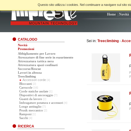
Questo sito utilizza i cookies. Nel continuare a navigare sul sito sta
Home
|
Novità
CATALOGO
Sei in:
Treeclimbing
-
Acces
Novità
Promozioni
Abbigliamento per Lavoro
Atrezzature di fine serie in esaurimento
Attrezzatura tattica nera
Attrezzatura spazi confinati
P
Soccorso/Rescue
Lavori in altezza
P
Treeclimbing
P
Accessori corde
[4]
Bloccanti
[2]
Carrucole
[10]
Corde statiche asolate
[1]
Dispositivi di ancoraggio
[7]
Guanti da lavoro
[2]
Imbragature potatura e accessori
[4]
P
Longe antitaglio
[7]
P
Prusik meccanico
[2]
Ramponi
[1]
Sacchi
[4]
RICERCA