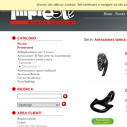
Questo sito utilizza i cookies. Nel continuare a navigare sul sito sta
Home
|
Novità
CATALOGO
Sei in:
Attrezzatura tattica
Novità
Promozioni
Abbigliamento per Lavoro
Atrezzature di fine serie in esaurimento
Attrezzatura tattica nera
Carrucole
[1]
P
Discensori
[3]
Attrezzatura spazi confinati
P
Soccorso/Rescue
P
Lavori in altezza
Treeclimbing
RICERCA
P
P
P
AREA CLIENTI
Registrazione
Login
Lista dei miei Desideri