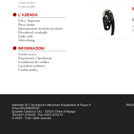
I miei ordini
Il mio profilo
L`AZIENDA
P
Chi e' Impreste
Dove siamo
P
Informazioni tecniche prodotti
P
Download cataloghi
Links utili
Advertising
INFORMAZIONI
Sconti extra
Pagamenti e Spedizioni
Condizioni di vendita
I prodotti esclusivi
Cookie policy
Impreste M.T. by Asport's Mountain Equipment di Payer F.
PAGA
P.Iva 00135600252
Quartier Carducci 141 - 32010 Chies d'Alpago
Tel.0437.470129 - Fax 0437.470172
© 2026 - Tutti i diritti riservati.