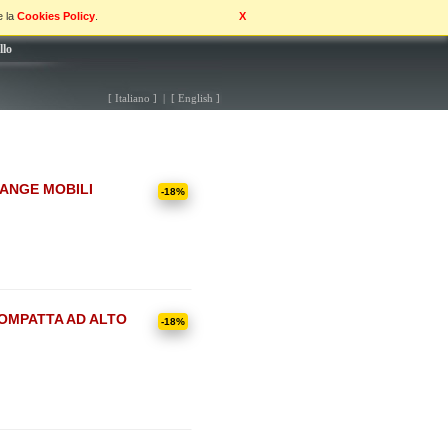
e la
Cookies Policy
.
X
llo
[ Italiano ] | [ English ]
ANGE MOBILI
-18%
OMPATTA AD ALTO
-18%