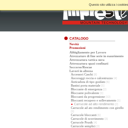
Questo sito utilizza i cookies
CATALOGO
Novità
Promozioni
Abbigliamento per Lavoro
Atrezzature di fine serie in esaurimento
Attrezzatura tattica nera
Attrezzatura spazi confinati
Soccorso/Rescue
Lavori in altezza
Accessori Caschi
[8]
Ancoraggi roccia e calcestruzzo
[4]
Anticaduta di tipo guidato
[6]
Bastini porta materiale
[1]
Bloccante di emergenza
[2]
Bloccante polivalente
[1]
Bloccanti da progressione
[12]
Bloccanti recupero e sollevamento
[1]
Carrucole ad alto rendimento
[2]
Carrucole ad ato rendimento con girello
[3]
Carrucole bloccanti
[6]
Carrucole di scorrimento
[3]
Carrucole Prusik
[4]
Carrucole semplici
[3]