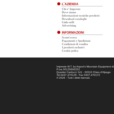
L`AZIENDA
Chi e' Impreste
Dove siamo
Informazioni tecniche prodotti
Download cataloghi
Links utili
Advertising
INFORMAZIONI
Sconti extra
Pagamenti e Spedizioni
Condizioni di vendita
I prodotti esclusivi
Cookie policy
Impreste M.T. by Asport's Mountain Equipment di
P.Iva 00135600252
Quartier Carducci 141 - 32010 Chies d'Alpago
Tel.0437.470129 - Fax 0437.470172
© 2026 - Tutti i diritti riservati.