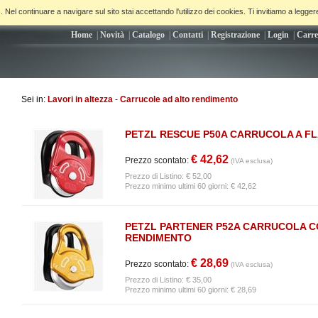
. Nel continuare a navigare sul sito stai accettando l'utilizzo dei cookies. Ti invitiamo a legger
Home
|
Novità
|
Catalogo
|
Contatti
|
Registrazione
|
Login
|
Carre
Sei in:
Lavori in altezza
-
Carrucole ad alto rendimento
PETZL RESCUE P50A CARRUCOLA A FL
€ 42,62
Prezzo scontato:
(IVA esclusa)
Prezzo di Listino:
€ 52,00
Prezzo minimo ultimi 60 giorni: € 42,62
PETZL PARTENER P52A CARRUCOLA C
RENDIMENTO
€ 28,69
Prezzo scontato:
(IVA esclusa)
Prezzo di Listino:
€ 35,00
Prezzo minimo ultimi 60 giorni: € 28,69