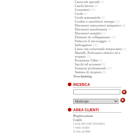
Carrucole speciali
[2]
Caschi lavoro
[8]
Connettori
[22]
Corde
[1]
Corde semistatiche
[6]
Cordini e assorbitori energia
[15]
Discensori assicuratori antipanico
[6]
Discensori autofrenanti
[4]
Discensori semplici
[1]
Elementi di collegamento
[10]
Fettuccie d`ancoraggio
[9]
Imbragature
[26]
Linea vita orizzontale temporanea
[2]
Martelli, Perforatori elettrici ed a
scoppio.
[1]
Protezione Udito
[1]
Sacchi ed accessori
[8]
Scarponi professionali
[13]
Sistema di ricupero
[3]
Treeclimbing
RICERCA
AREA CLIENTI
Registrazione
Login
Lista dei miei Desideri
I miei ordini
Il mio profilo