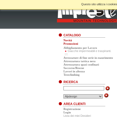
Questo sito utilizza i cookies
CATALOGO
Novità
Promozioni
Abbigliamento per Lavoro
Giacche impermeabili e traspiranti.
[2]
Atrezzature di fine serie in esaurimento
Attrezzatura tattica nera
Attrezzatura spazi confinati
Soccorso/Rescue
Lavori in altezza
Treeclimbing
RICERCA
AREA CLIENTI
Registrazione
Login
Lista dei miei Desideri