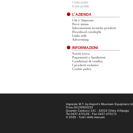
I miei ordini
Il mio profilo
L`AZIENDA
Chi e' Impreste
Dove siamo
Informazioni tecniche prodotti
Download cataloghi
Links utili
Advertising
INFORMAZIONI
Sconti extra
Pagamenti e Spedizioni
Condizioni di vendita
I prodotti esclusivi
Cookie policy
Impreste M.T. by Asport's Mountain Equipment di
P.Iva 00135600252
Quartier Carducci 141 - 32010 Chies d'Alpago
Tel.0437.470129 - Fax 0437.470172
© 2026 - Tutti i diritti riservati.