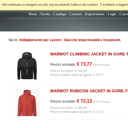
. Nel continuare a navigare sul sito stai accettando l'utilizzo dei cookies. Ti invitiamo a legger
Home
|
Novità
|
Catalogo
|
Contatti
|
Registrazione
|
Login
|
Carre
Sei in:
Abbigliamento per Lavoro
-
Giacche impermeabili e traspiranti.
MARMOT CLIMBING JACKET IN GORE-
€ 73,77
Prezzo scontato:
(IVA esclusa)
Prezzo di Listino:
€ 318,85
Prezzo minimo ultimi 60 giorni: € 73,77
MARMOT RUBICON JACKET IN GORE-T
€ 72,13
Prezzo scontato:
(IVA esclusa)
Prezzo di Listino:
€ 285,25
Prezzo minimo ultimi 60 giorni: € 72,13