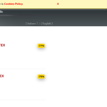
e la
Cookies Policy
.
X
llo
[ Italiano ] | [ English ]
TEX
-77%
EX
-75%